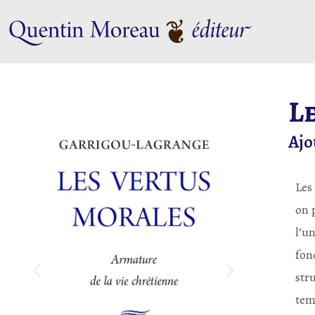
L
Ajo
Les
on 
l’u
fon
stru
tem