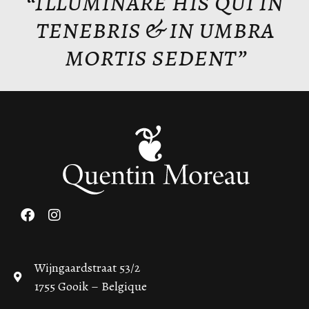
“Illuminare his qui in
tenebris & in umbra
mortis sedent”
Wijngaardstraat 53/2
1755 Gooik – Belgique